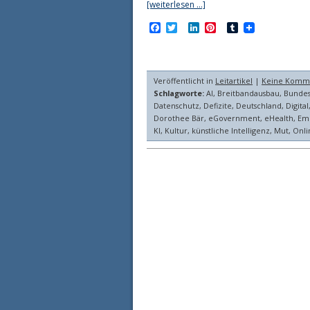
[weiterlesen …]
Facebook
Twitter
LinkedIn
Pinterest
Tumblr
Veröffentlicht in
Leitartikel
|
Keine Komm
Schlagworte:
AI
,
Breitbandausbau
,
Bundes
Datenschutz
,
Defizite
,
Deutschland
,
Digital
Dorothee Bär
,
eGovernment
,
eHealth
,
Em
KI
,
Kultur
,
künstliche Intelligenz
,
Mut
,
Onli