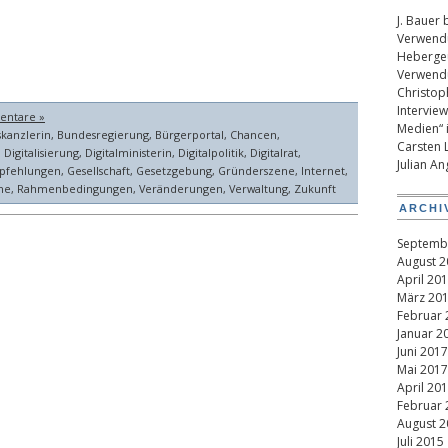
J. Bauer
b
Verwendu
Heberge
Verwendu
Christop
Intervie
entare »
Medien“ 
kanzlerin
,
Bundesregierung
,
Bürgerportal
,
Chancen
,
Carsten 
,
Digitalisierung
,
Digitalministerin
,
Digitalpolitik
,
Digitalrat
,
Julian An
pfehlungen
,
Gesellschaft
,
Gesetzgebung
,
Gründerszene
,
Internet
,
ne
,
Rahmenbedingungen
,
Veränderungen
,
Verwaltung
,
Zukunft
ARCHI
Septemb
August 2
April 20
März 20
Februar 
Januar 2
Juni 2017
Mai 2017
April 20
Februar 
August 2
Juli 2015