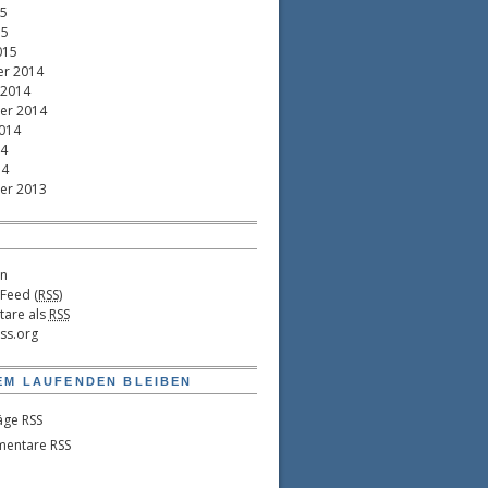
15
15
015
r 2014
 2014
er 2014
014
14
14
er 2013
n
-Feed (
RSS
)
are als
RSS
ss.org
EM LAUFENDEN BLEIBEN
äge RSS
entare RSS