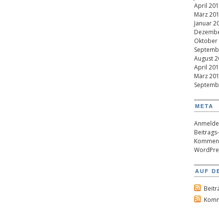
April 20
März 20
Januar 2
Dezembe
Oktober
Septemb
August 2
April 20
März 20
Septemb
META
Anmelde
Beitrags
Komment
WordPre
AUF D
Beitr
Komm