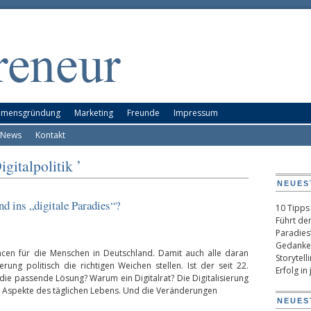
hmensgründung
Marketing
Freunde
Impressum
-News
Kontakt
gitalpolitik ’
NEUES
nd ins „digitale Paradies“?
10 Tipps
Führt der
Paradies
Gedanken
cen für die Menschen in Deutschland. Damit auch alle daran
Storytel
ung politisch die richtigen Weichen stellen. Ist der seit 22.
Erfolg in
die passende Lösung? Warum ein Digitalrat? Die Digitalisierung
le Aspekte des täglichen Lebens. Und die Veränderungen
NEUES