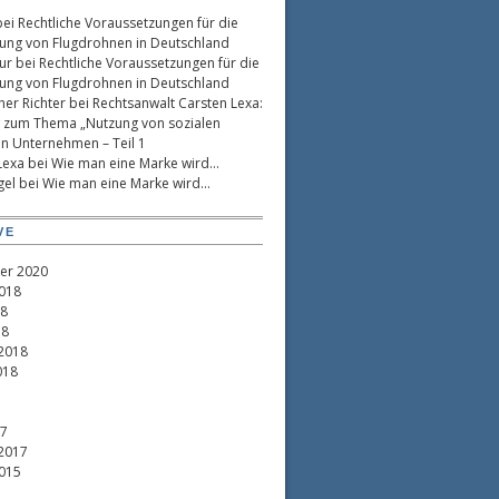
ei
Rechtliche Voraussetzungen für die
ng von Flugdrohnen in Deutschland
ur
bei
Rechtliche Voraussetzungen für die
ng von Flugdrohnen in Deutschland
her Richter
bei
Rechtsanwalt Carsten Lexa:
w zum Thema „Nutzung von sozialen
in Unternehmen – Teil 1
Lexa
bei
Wie man eine Marke wird…
gel
bei
Wie man eine Marke wird…
VE
er 2020
018
18
18
2018
018
17
2017
015