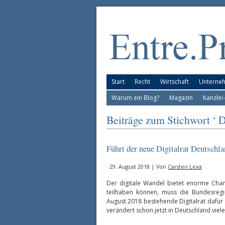
Start
Recht
Wirtschaft
Unterne
Warum ein Blog?
Magazin
Kanzlei
Beiträge zum Stichwort ‘ Di
Führt der neue Digitalrat Deutschla
29. August 2018 | Von
Carsten Lexa
Der digitale Wandel bietet enorme Chan
teilhaben können, muss die Bundesregier
August 2018 bestehende Digitalrat dafür 
verändert schon jetzt in Deutschland vie