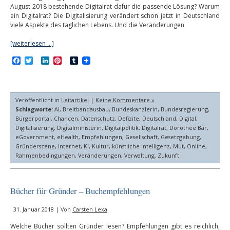
August 2018 bestehende Digitalrat dafür die passende Lösung? Warum
ein Digitalrat? Die Digitalisierung verändert schon jetzt in Deutschland
viele Aspekte des täglichen Lebens. Und die Veränderungen
[weiterlesen …]
Facebook
Twitter
LinkedIn
Pinterest
Tumblr
Veröffentlicht in
Leitartikel
|
Keine Kommentare »
Schlagworte:
AI
,
Breitbandausbau
,
Bundeskanzlerin
,
Bundesregierung
,
Bürgerportal
,
Chancen
,
Datenschutz
,
Defizite
,
Deutschland
,
Digital
,
Digitalisierung
,
Digitalministerin
,
Digitalpolitik
,
Digitalrat
,
Dorothee Bär
,
eGovernment
,
eHealth
,
Empfehlungen
,
Gesellschaft
,
Gesetzgebung
,
Gründerszene
,
Internet
,
KI
,
Kultur
,
künstliche Intelligenz
,
Mut
,
Online
,
Rahmenbedingungen
,
Veränderungen
,
Verwaltung
,
Zukunft
Bücher für Gründer – Buchempfehlungen
31. Januar 2018 | Von
Carsten Lexa
Welche Bücher sollten Gründer lesen? Empfehlungen gibt es reichlich,