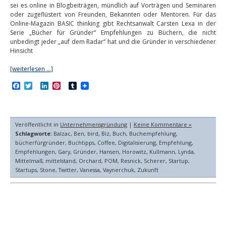
sei es online in Blogbeiträgen, mündlich auf Vorträgen und Seminaren
oder zugeflüstert von Freunden, Bekannten oder Mentoren. Für das
Online-Magazin BASIC thinking gibt Rechtsanwalt Carsten Lexa in der
Serie „Bücher für Gründer“ Empfehlungen zu Büchern, die nicht
unbedingt jeder „auf dem Radar“ hat und die Gründer in verschiedener
Hinsicht
[weiterlesen …]
Facebook
Twitter
LinkedIn
Pinterest
Tumblr
Veröffentlicht in
Unternehmensgründung
|
Keine Kommentare »
Schlagworte:
Balzac
,
Ben
,
bird
,
Biz
,
Buch
,
Buchempfehlung
,
bücherfürgründer
,
Buchtipps
,
Coffee
,
Digitalisierung
,
Empfehlung
,
Empfehlungen
,
Gary
,
Gründer
,
Hansen
,
Horowitz
,
Kullmann
,
Lynda
,
Mittelmaß
,
mittelstand
,
Orchard
,
POM
,
Resnick
,
Scherer
,
Startup
,
Startups
,
Stone
,
Twitter
,
Vanessa
,
Vaynerchuk
,
Zukunft