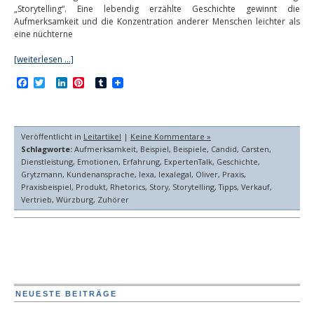
„Storytelling“. Eine lebendig erzählte Geschichte gewinnt die
Aufmerksamkeit und die Konzentration anderer Menschen leichter als
eine nüchterne
[weiterlesen …]
Facebook
Twitter
LinkedIn
Pinterest
Tumblr
Veröffentlicht in
Leitartikel
|
Keine Kommentare »
Schlagworte:
Aufmerksamkeit
,
Beispiel
,
Beispiele
,
Candid
,
Carsten
,
Dienstleistung
,
Emotionen
,
Erfahrung
,
ExpertenTalk
,
Geschichte
,
Grytzmann
,
Kundenansprache
,
lexa
,
lexalegal
,
Oliver
,
Praxis
,
Praxisbeispiel
,
Produkt
,
Rhetorics
,
Story
,
Storytelling
,
Tipps
,
Verkauf
,
Vertrieb
,
Würzburg
,
Zuhörer
NEUESTE BEITRÄGE