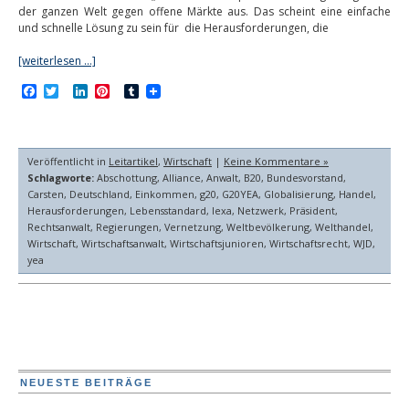
der ganzen Welt gegen offene Märkte aus. Das scheint eine einfache
und schnelle Lösung zu sein für die Herausforderungen, die
[weiterlesen …]
Facebook
Twitter
LinkedIn
Pinterest
Tumblr
Veröffentlicht in
Leitartikel
,
Wirtschaft
|
Keine Kommentare »
Schlagworte:
Abschottung
,
Alliance
,
Anwalt
,
B20
,
Bundesvorstand
,
Carsten
,
Deutschland
,
Einkommen
,
g20
,
G20YEA
,
Globalisierung
,
Handel
,
Herausforderungen
,
Lebensstandard
,
lexa
,
Netzwerk
,
Präsident
,
Rechtsanwalt
,
Regierungen
,
Vernetzung
,
Weltbevölkerung
,
Welthandel
,
Wirtschaft
,
Wirtschaftsanwalt
,
Wirtschaftsjunioren
,
Wirtschaftsrecht
,
WJD
,
yea
NEUESTE BEITRÄGE