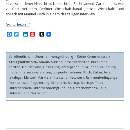
in verschiedener Hinsicht zu beleuchten. Rechtsanwalt Carsten Lexa war
zu Gast bei dem Berliner Wirtschaftskanal „Inside Wirtschaft“ und
sprach mit Manuel Koch in einem dreiteiligen Interview
[weiterlesen …]
Facebook
Twitter
LinkedIn
Pinterest
Tumblr
Veröffentlicht in
Unternehmensgründung
|
Keine Kommentare »
Schlagworte:
AHK
,
Anwalt
,
Ausland
,
Besonderheiten
,
Bürokratie
,
Carsten
,
Deutschland
,
Einstellung
,
entrepreneur
,
Gründer
,
Gründung
,
Inside
,
Internationalisierung
,
Jungunternehmer
,
Koch
,
Kultur
,
lexa
,
lexalegal
,
Manuel
,
Märkte
,
mittelstand
,
Netzwerk
,
Rahmenbedingungen
,
Rechtsanwalt
,
Regulierung
,
Scheitern
,
Startup
,
Startups
,
Tipps
,
Unternehmen
,
Unternehmensgründung
,
Unternehmenskultur
,
Unterschiede
,
Wirtschaft