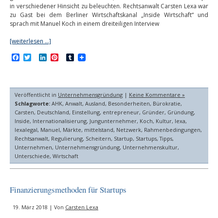
in verschiedener Hinsicht zu beleuchten. Rechtsanwalt Carsten Lexa war
zu Gast bei dem Berliner Wirtschaftskanal „Inside Wirtschaft“ und
sprach mit Manuel Koch in einem dreiteiligen Interview
[weiterlesen …]
Facebook
Twitter
LinkedIn
Pinterest
Tumblr
Veröffentlicht in
Unternehmensgründung
|
Keine Kommentare »
Schlagworte:
AHK
,
Anwalt
,
Ausland
,
Besonderheiten
,
Bürokratie
,
Carsten
,
Deutschland
,
Einstellung
,
entrepreneur
,
Gründer
,
Gründung
,
Inside
,
Internationalisierung
,
Jungunternehmer
,
Koch
,
Kultur
,
lexa
,
lexalegal
,
Manuel
,
Märkte
,
mittelstand
,
Netzwerk
,
Rahmenbedingungen
,
Rechtsanwalt
,
Regulierung
,
Scheitern
,
Startup
,
Startups
,
Tipps
,
Unternehmen
,
Unternehmensgründung
,
Unternehmenskultur
,
Unterschiede
,
Wirtschaft
Finanzierungsmethoden für Startups
19. März 2018 | Von
Carsten Lexa