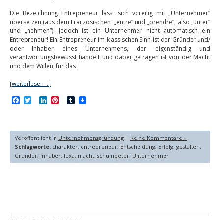
Die Bezeichnung Entrepreneur lässt sich voreilig mit „Unternehmer“
übersetzen (aus dem Französischen: „entre“ und „prendre“, also „unter“
und „nehmen“). Jedoch ist ein Unternehmer nicht automatisch ein
Entrepreneur! Ein Entrepreneur im klassischen Sinn ist der Gründer und/
oder Inhaber eines Unternehmens, der eigenständig und
verantwortungsbewusst handelt und dabei getragen ist von der Macht
und dem Willen, für das
[weiterlesen …]
Facebook
Twitter
LinkedIn
Pinterest
Tumblr
Veröffentlicht in
Unternehmensgründung
|
Keine Kommentare »
Schlagworte:
charakter
,
entrepreneur
,
Entscheidung
,
Erfolg
,
gestalten
,
Gründer
,
inhaber
,
lexa
,
macht
,
schumpeter
,
Unternehmer