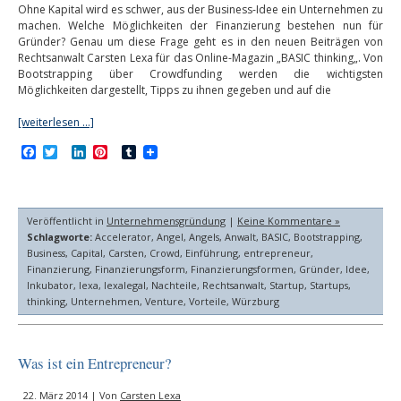
Ohne Kapital wird es schwer, aus der Business-Idee ein Unternehmen zu
machen. Welche Möglichkeiten der Finanzierung bestehen nun für
Gründer? Genau um diese Frage geht es in den neuen Beiträgen von
Rechtsanwalt Carsten Lexa für das Online-Magazin „BASIC thinking„. Von
Bootstrapping über Crowdfunding werden die wichtigsten
Möglichkeiten dargestellt, Tipps zu ihnen gegeben und auf die
[weiterlesen …]
Facebook
Twitter
LinkedIn
Pinterest
Tumblr
Veröffentlicht in
Unternehmensgründung
|
Keine Kommentare »
Schlagworte:
Accelerator
,
Angel
,
Angels
,
Anwalt
,
BASIC
,
Bootstrapping
,
Business
,
Capital
,
Carsten
,
Crowd
,
Einführung
,
entrepreneur
,
Finanzierung
,
Finanzierungsform
,
Finanzierungsformen
,
Gründer
,
Idee
,
Inkubator
,
lexa
,
lexalegal
,
Nachteile
,
Rechtsanwalt
,
Startup
,
Startups
,
thinking
,
Unternehmen
,
Venture
,
Vorteile
,
Würzburg
Was ist ein Entrepreneur?
22. März 2014 | Von
Carsten Lexa