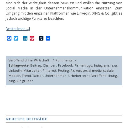
sind sich der Wichtigkeit dessen bewusst und wollen die Nutzung von
Social Media in der Unternehmenskommunikation einsetzen. Zum
Umgang mit den einzelnen Plattformen wie LinkedIn, XING & Co. gibt es
jedoch wichtige Punkte zu beachten.
[weiterlesen …]
Facebook
Twitter
LinkedIn
Pinterest
Tumblr
Veröffentlicht in
Wirtschaft
|
1 Kommentar »
Schlagworte:
Beitrag
,
Chancen
,
Facebook
,
Firmenlogo
,
Instagram
,
lexa
,
LinkedIn
,
Mitarbeiter
,
Pinterest
,
Posting
,
Risiken
,
social media
,
soziale
Medien
,
Trend
,
Twitter
,
Unternehmen
,
Urheberrecht
,
Veröffentlichung
,
Xing
,
Zielgruppe
NEUESTE BEITRÄGE