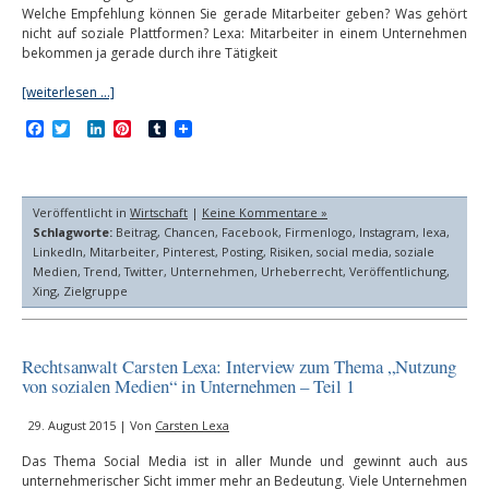
Welche Empfehlung können Sie gerade Mitarbeiter geben? Was gehört
nicht auf soziale Plattformen? Lexa: Mitarbeiter in einem Unternehmen
bekommen ja gerade durch ihre Tätigkeit
[weiterlesen …]
Facebook
Twitter
LinkedIn
Pinterest
Tumblr
Veröffentlicht in
Wirtschaft
|
Keine Kommentare »
Schlagworte:
Beitrag
,
Chancen
,
Facebook
,
Firmenlogo
,
Instagram
,
lexa
,
LinkedIn
,
Mitarbeiter
,
Pinterest
,
Posting
,
Risiken
,
social media
,
soziale
Medien
,
Trend
,
Twitter
,
Unternehmen
,
Urheberrecht
,
Veröffentlichung
,
Xing
,
Zielgruppe
Rechtsanwalt Carsten Lexa: Interview zum Thema „Nutzung
von sozialen Medien“ in Unternehmen – Teil 1
29. August 2015 | Von
Carsten Lexa
Das Thema Social Media ist in aller Munde und gewinnt auch aus
unternehmerischer Sicht immer mehr an Bedeutung. Viele Unternehmen