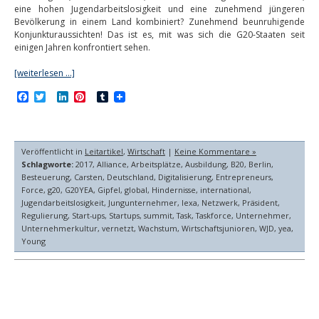
eine hohen Jugendarbeitslosigkeit und eine zunehmend jüngeren
Bevölkerung in einem Land kombiniert? Zunehmend beunruhigende
Konjunkturaussichten! Das ist es, mit was sich die G20-Staaten seit
einigen Jahren konfrontiert sehen.
[weiterlesen …]
Facebook
Twitter
LinkedIn
Pinterest
Tumblr
Veröffentlicht in
Leitartikel
,
Wirtschaft
|
Keine Kommentare »
Schlagworte:
2017
,
Alliance
,
Arbeitsplätze
,
Ausbildung
,
B20
,
Berlin
,
Besteuerung
,
Carsten
,
Deutschland
,
Digitalisierung
,
Entrepreneurs
,
Force
,
g20
,
G20YEA
,
Gipfel
,
global
,
Hindernisse
,
international
,
Jugendarbeitslosigkeit
,
Jungunternehmer
,
lexa
,
Netzwerk
,
Präsident
,
Regulierung
,
Start-ups
,
Startups
,
summit
,
Task
,
Taskforce
,
Unternehmer
,
Unternehmerkultur
,
vernetzt
,
Wachstum
,
Wirtschaftsjunioren
,
WJD
,
yea
,
Young