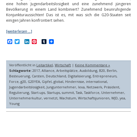
eine hohen Jugendarbeitslosigkeit und eine zunehmend jüngeren
Bevölkerung in einem Land kombiniert? Zunehmend beunruhigende
Konjunkturaussichten! Das ist es, mit was sich die G20-Staaten seit
einigen Jahren konfrontiert sehen.
[weiterlesen …]
Facebook
Twitter
LinkedIn
Pinterest
Tumblr
Veröffentlicht in
Leitartikel
,
Wirtschaft
|
Keine Kommentare »
Schlagworte:
2017
,
Alliance
,
Arbeitsplätze
,
Ausbildung
,
B20
,
Berlin
,
Besteuerung
,
Carsten
,
Deutschland
,
Digitalisierung
,
Entrepreneurs
,
Force
,
g20
,
G20YEA
,
Gipfel
,
global
,
Hindernisse
,
international
,
Jugendarbeitslosigkeit
,
Jungunternehmer
,
lexa
,
Netzwerk
,
Präsident
,
Regulierung
,
Start-ups
,
Startups
,
summit
,
Task
,
Taskforce
,
Unternehmer
,
Unternehmerkultur
,
vernetzt
,
Wachstum
,
Wirtschaftsjunioren
,
WJD
,
yea
,
Young