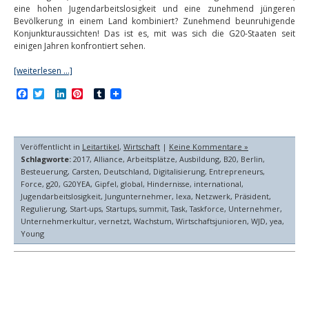
eine hohen Jugendarbeitslosigkeit und eine zunehmend jüngeren
Bevölkerung in einem Land kombiniert? Zunehmend beunruhigende
Konjunkturaussichten! Das ist es, mit was sich die G20-Staaten seit
einigen Jahren konfrontiert sehen.
[weiterlesen …]
Facebook
Twitter
LinkedIn
Pinterest
Tumblr
Veröffentlicht in
Leitartikel
,
Wirtschaft
|
Keine Kommentare »
Schlagworte:
2017
,
Alliance
,
Arbeitsplätze
,
Ausbildung
,
B20
,
Berlin
,
Besteuerung
,
Carsten
,
Deutschland
,
Digitalisierung
,
Entrepreneurs
,
Force
,
g20
,
G20YEA
,
Gipfel
,
global
,
Hindernisse
,
international
,
Jugendarbeitslosigkeit
,
Jungunternehmer
,
lexa
,
Netzwerk
,
Präsident
,
Regulierung
,
Start-ups
,
Startups
,
summit
,
Task
,
Taskforce
,
Unternehmer
,
Unternehmerkultur
,
vernetzt
,
Wachstum
,
Wirtschaftsjunioren
,
WJD
,
yea
,
Young